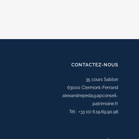
CONTACTEZ-NOUS
35 cours Sablon
63000 Clermont-Ferrand
alexandrepeda@apconseil-
patrimoine.fr
Tél :
+33 (0) 6.19.69.90.96