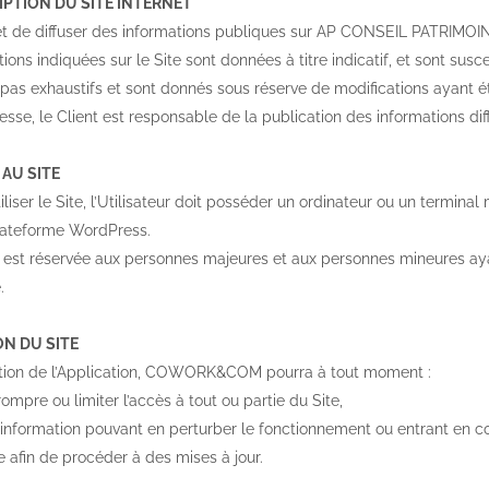
RIPTION DU SITE INTERNET
jet de diffuser des informations publiques sur AP CONSEIL PATRI
ions indiquées sur le Site sont données à titre indicatif, et sont susc
t pas exhaustifs et sont donnés sous réserve de modifications ayant é
sse, le Client est responsable de la publication des informations diff
 AU SITE
iliser le Site, l’Utilisateur doit posséder un ordinateur ou un termina
 plateforme WordPress.
ite est réservée aux personnes majeures et aux personnes mineures aya
.
ON DU SITE
tion de l’Application, COWORK&COM pourra à tout moment :
ompre ou limiter l’accès à tout ou partie du Site,
information pouvant en perturber le fonctionnement ou entrant en cont
e afin de procéder à des mises à jour.