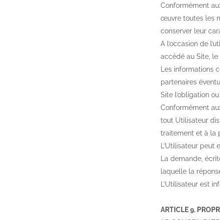
Conformément aux 
œuvre toutes les m
conserver leur car
A l’occasion de l’u
accédé au Site, le 
Les informations 
partenaires éventue
Site l’obligation o
Conformément aux di
tout Utilisateur di
traitement et à la
L’Utilisateur peu
La demande, écrite
laquelle la réponse
L’Utilisateur est 
ARTICLE 9. PROP