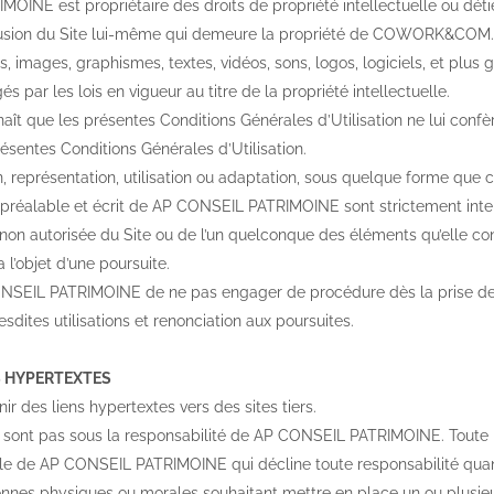
INE est propriétaire des droits de propriété intellectuelle ou détie
exclusion du Site lui-même qui demeure la propriété de COWORK&COM.
, images, graphismes, textes, vidéos, sons, logos, logiciels, et plus 
gés par les lois en vigueur au titre de la propriété intellectuelle.
naît que les présentes Conditions Générales d’Utilisation ne lui confè
sentes Conditions Générales d’Utilisation.
, représentation, utilisation ou adaptation, sous quelque forme que ce
d préalable et écrit de AP CONSEIL PATRIMOINE sont strictement inter
 non autorisée du Site ou de l’un quelconque des éléments qu’elle c
 l’objet d’une poursuite.
ONSEIL PATRIMOINE de ne pas engager de procédure dès la prise de c
sdites utilisations et renonciation aux poursuites.
NS HYPERTEXTES
ir des liens hypertextes vers des sites tiers.
e sont pas sous la responsabilité de AP CONSEIL PATRIMOINE. Toute inf
ôle de AP CONSEIL PATRIMOINE qui décline toute responsabilité quan
onnes physiques ou morales souhaitant mettre en place un ou plusieu