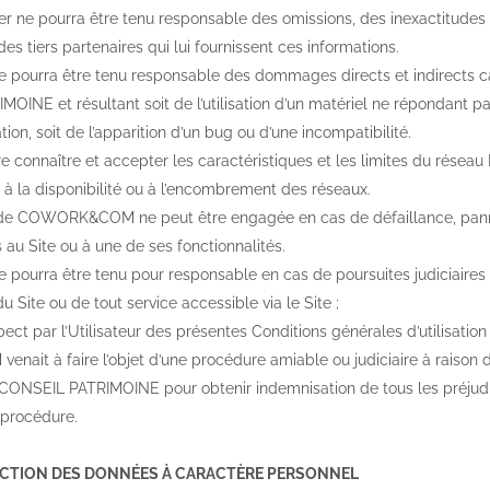
ier ne pourra être tenu responsable des omissions, des inexactitudes 
 des tiers partenaires qui lui fournissent ces informations.
rra être tenu responsable des dommages directs et indirects causés 
INE et résultant soit de l’utilisation d’un matériel ne répondant pa
tion, soit de l’apparition d’un bug ou d’une incompatibilité.
are connaître et accepter les caractéristiques et les limites du résea
, à la disponibilité ou à l’encombrement des réseaux.
 de COWORK&COM ne peut être engagée en cas de défaillance, panne, 
au Site ou à une de ses fonctionnalités.
ra être tenu pour responsable en cas de poursuites judiciaires à l’
du Site ou de tout service accessible via le Site ;
ect par l’Utilisateur des présentes Conditions générales d’utilisation 
it à faire l’objet d’une procédure amiable ou judiciaire à raison de l
AP CONSEIL PATRIMOINE pour obtenir indemnisation de tous les préjud
 procédure.
TECTION DES DONNÉES À CARACTÈRE PERSONNEL