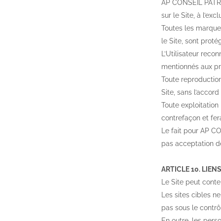
AP CONSEIL PATRIMO
sur le Site, à l’
Toutes les marques
le Site, sont proté
L’Utilisateur recon
mentionnés aux pré
Toute reproduction
Site, sans l’accor
Toute exploitation
contrefaçon et fera
Le fait pour AP C
pas acceptation de
ARTICLE 10. LIE
Le Site peut conten
Les sites cibles n
pas sous le contr
En outre, les pers