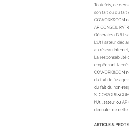
Toutefois, ce dern
son fait ou du fait
COWORK&COM ne pou
AP CONSEIL PATRIMO
Générales d’Utilisa
L’Utilisateur décl
au réseau Internet
La responsabilité
empêchant l’accès 
COWORK&COM ne pour
du fait de l’usage 
du fait du non-resp
Si COWORK&COM vena
l’Utilisateur ou 
découler de cette
ARTICLE 8. PRO