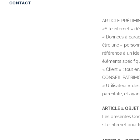
CONTACT
ARTICLE PRÉLIMIN
«Site internet » d
« Données à caract
être une « personn
référence à un iden
éléments spécifiqu
« Client » : tout e
CONSEIL PATRIMO
« Utilisateur » dé
parentale, et ayan
ARTICLE 1. OBJET
Les présentes Condi
site internet pou