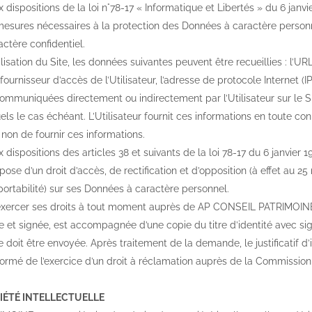
dispositions de la loi n°78-17 « Informatique et Libertés » du 6 ja
esures nécessaires à la protection des Données à caractère personne
actère confidentiel.
tilisation du Site, les données suivantes peuvent être recueillies : l’UR
fournisseur d’accès de l’Utilisateur, l’adresse de protocole Internet (IP)
communiquées directement ou indirectement par l’Utilisateur sur le
ls le cas échéant. L’Utilisateur fournit ces informations en toute conn
u non de fournir ces informations.
spositions des articles 38 et suivants de la loi 78-17 du 6 janvier 1978
spose d’un droit d’accès, de rectification et d’opposition (à effet au 25 
 portabilité) sur ses Données à caractère personnel.
t exercer ses droits à tout moment auprès de AP CONSEIL PATRIMOINE 
 et signée, est accompagnée d’une copie du titre d’identité avec signa
 doit être envoyée. Après traitement de la demande, le justificatif d’i
informé de l’exercice d’un droit à réclamation auprès de la Commission
RIÉTÉ INTELLECTUELLE