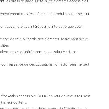
nt les droits d’usage sur tous les éléments accessibles
généralement tous les éléments reproduits ou utilisés sur
rent aucun droit ou intérêt sur le Site autre que ceux
 soit, de tout ou partie des éléments se trouvant sur le
dites.
ontient sera considérée comme constitutive d’une
onnaissance de ces utilisations non autorisées ne vaut
ormation accessible via un lien vers d’autres sites n’est
t à leur contenu.
rs liens vers une ou plusieurs pages du Site doivent en