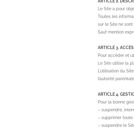
ARTICLE 2. DESC
Le Site a pour ob
Toutes les informat
sur le Site ne son
Sauf mention expre
ARTICLE 3. ACCÈS
Pour accéder et ut
Le Site utilise la
L’utilisation du S
l’autorité parentale
ARTICLE 4. GESTI
Pour la bonne ges
– suspendre, interr
– supprimer toute 
– suspendre le Sit