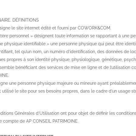
AIRE. DÉFINITIONS
ésigne le site internet édité et fourni par COWORK&COM.
ère personnel » désignent toute information se rapportant à une pers
e physique identifiable » une personne physique qui peut être ident
tifiant, tel qu’un nom, un numéro d’identification, des données de loca
es propres à son identité physique, physiologique, génétique, psychi
nsemble bénéficiant des services de mise en ligne et de l’utilisation 
INE.
signe une personne physique majeure ou mineure ayant préalablement o
t utilisé le site pour ses besoins propres, dans le cadre d’un usage s
tions Générales d’Utilisation ont pour objet de définir les conditions 
r le compte de AP CONSEIL PATRIMOINE.