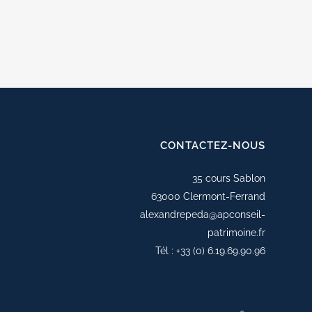
CONTACTEZ-NOUS
35 cours Sablon
63000 Clermont-Ferrand
alexandrepeda@apconseil-
patrimoine.fr
Tél :
+33 (0) 6.19.69.90.96